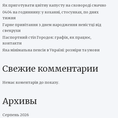
Як приготувати цвітну капусту на сковороді смачно
0404 на годиннику: у коханні, стосунках, по днях
тижня
Гарне привітання з днем народження невістці від
свекрухи
Паспортний стіл Городок: графік, як працює,
контакти
Яка мінімальна пенсія в Україні: розміри та умови
Свежие комментарии
Немає коментарів до показу.
Архивы
Серпень 2026