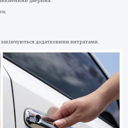
замкненими дверима.
ти;
о закінчуються додатковими витратами.