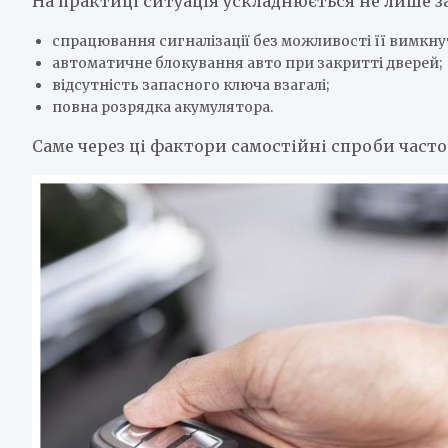
На практиці ситуація ускладнюється не лише 
спрацювання сигналізації без можливості її вимкну
автоматичне блокування авто при закритті дверей;
відсутність запасного ключа взагалі;
повна розрядка акумулятора.
Саме через ці фактори самостійні спроби част