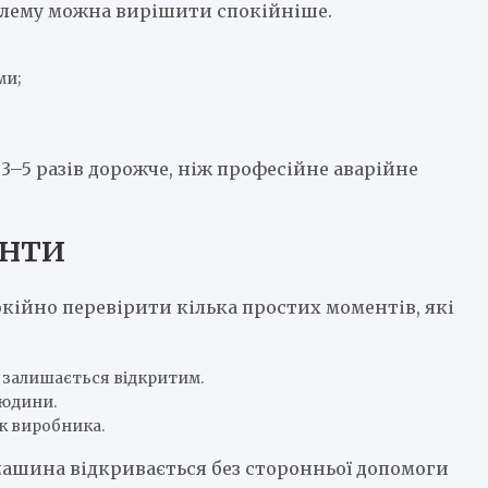
блему можна вирішити спокійніше.
ми;
3–5 разів дорожче, ніж професійне аварійне
анти
окійно перевірити кілька простих моментів, які
к залишається відкритим.
людини.
ок виробника.
машина відкривається без сторонньої допомоги