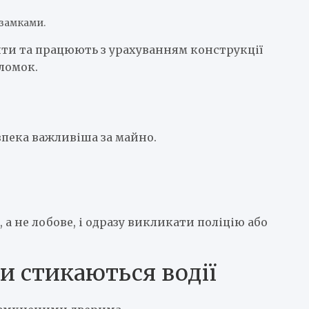
 замками.
ти та працюють з урахуванням конструкції
ломок.
езпека важливіша за майно.
а не лобове, і одразу викликати поліцію або
и стикаються водії