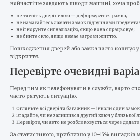
найчастіше завдають шкоди машині, хоча про
не тягніть двері силою — деформується рамка;
не намагайтесь ламати замок підручними предмета
не ігноруйте сигналізацію, якщо вона спрацьовує;
не бийте скло, якщо немає загрози життю.
Пошкодження дверей або замка часто коштує у 
відкриття.
Перевірте очевидні варі
Перед тим як телефонувати в служби, варто сп
часто рятують ситуацію.
Огляньте всі двері та багажник — інколи один замо
Згадайте, чи не залишився другий ключ у близької 
Перевірте, чи авто не розблоковується через додат
За статистикою, приблизно у 10–15% випадків 