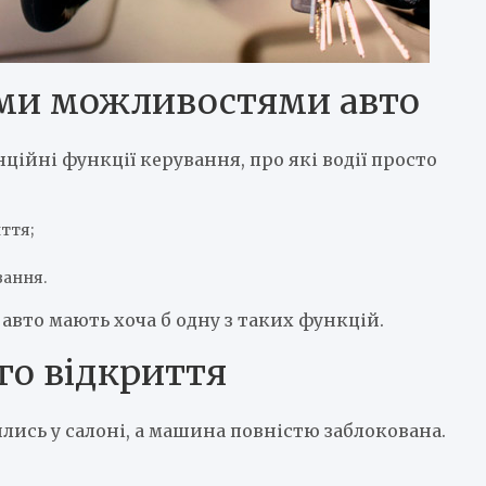
ми можливостями авто
ційні функції керування, про які водії просто
ття;
вання.
авто мають хоча б одну з таких функцій.
го відкриття
ись у салоні, а машина повністю заблокована.