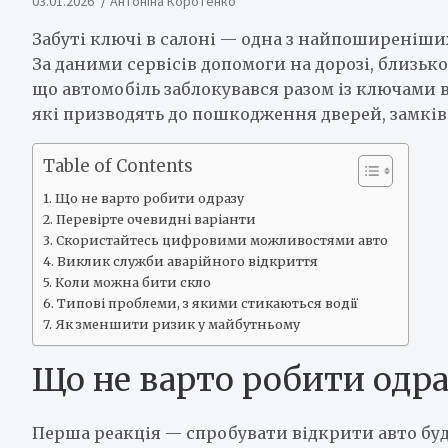
03.01.2026
Антоніна Коротенко
Забуті ключі в салоні — одна з найпоширеніших
За даними сервісів допомоги на дорозі, близько
що автомобіль заблокувався разом із ключами в
які призводять до пошкодження дверей, замків 
Table of Contents
Що не варто робити одразу
Перевірте очевидні варіанти
Скористайтесь цифровими можливостями авто
Виклик служби аварійного відкриття
Коли можна бити скло
Типові проблеми, з якими стикаються водії
Як зменшити ризик у майбутньому
Що не варто робити одр
Перша реакція — спробувати відкрити авто будь