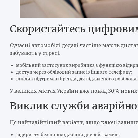
Скористайтесь цифрови
Сучасні автомобілі дедалі частіше мають дистан
забувають у стресі.
мобільний застосунок виробника з функцією відкри
доступ через обліковий запис із іншого телефону;
виклик підтримки бренду для віддаленого розблоку
У великих містах України вже понад 30% нових 
Виклик служби аварійно
Це найнадійніший варіант, якщо ключі залишил
відкриття без пошкодження дверей і замків;