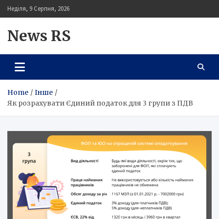
Skip
Неділя, 9 Серпня, 2026
to
content
News RS
Home
Інше
Як розрахувати Єдиний податок для 3 групи з ПДВ