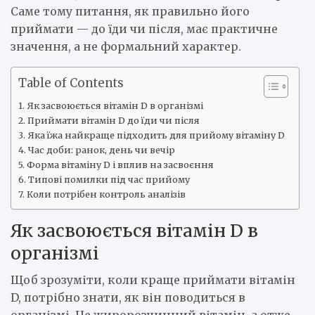
Саме тому питання, як правильно його
приймати — до їди чи після, має практичне
значення, а не формальний характер.
Table of Contents
Як засвоюється вітамін D в організмі
Приймати вітамін D до їди чи після
Яка їжа найкраще підходить для прийому вітаміну D
Час доби: ранок, день чи вечір
Форма вітаміну D і вплив на засвоєння
Типові помилки під час прийому
Коли потрібен контроль аналізів
Як засвоюється вітамін D в
організмі
Щоб зрозуміти, коли краще приймати вітамін
D, потрібно знати, як він поводиться в
організмі. Це жиророзчинний вітамін, а отже