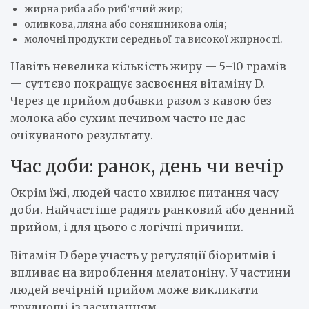
жирна риба або риб’ячий жир;
оливкова, лляна або соняшникова олія;
молочні продукти середньої та високої жирності.
Навіть невелика кількість жиру — 5–10 грамів
— суттєво покращує засвоєння вітаміну D.
Через це прийом добавки разом з кавою без
молока або сухим печивом часто не дає
очікуваного результату.
Час доби: ранок, день чи вечір
Окрім їжі, людей часто хвилює питання часу
доби. Найчастіше радять ранковий або денний
прийом, і для цього є логічні причини.
Вітамін D бере участь у регуляції біоритмів і
впливає на вироблення мелатоніну. У частини
людей вечірній прийом може викликати
труднощі із засинанням.