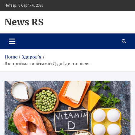
Skip
Четвер, 6 Серпня, 2026
to
content
News RS
Home
Здоров'я
Як приймати вітамін Д до їди чи після