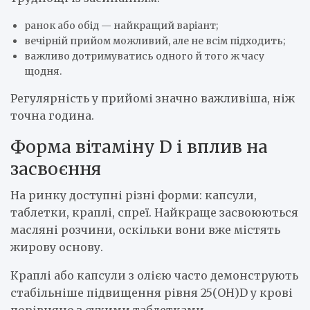
ранок або обід — найкращий варіант;
вечірній прийом можливий, але не всім підходить;
важливо дотримуватись одного й того ж часу
щодня.
Регулярність у прийомі значно важливіша, ніж
точна година.
Форма вітаміну D і вплив на
засвоєння
На ринку доступні різні форми: капсули,
таблетки, краплі, спреї. Найкраще засвоюються
масляні розчини, оскільки вони вже містять
жирову основу.
Краплі або капсули з олією часто демонструють
стабільніше підвищення рівня 25(OH)D у крові