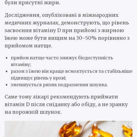
були присутні жири.
Дослідження, опубліковані в міжнародних
медичних журналах, демонструють, що рівень
засвоєння вітаміну D при прийомі з жирною
їжею може бути вищим на 30–50% порівняно з
прийомом натще.
прийом натще часто знижує біодоступність
вітаміну;
разом з їжею він краще всмоктується та стабільніше
підвищує рівень у крові;
зменшується ризик подразнення шлунка.
Саме тому лікарі рекомендують приймати
вітамін D після сніданку або обіду, а не зранку
на порожній шлунок.