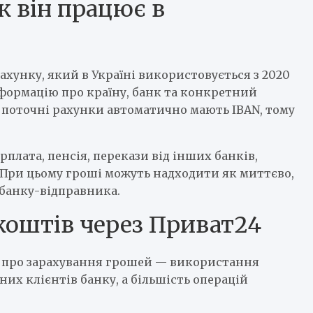
к він працює в
хунку, який в Україні використовується з 2020
інформацію про країну, банк та конкретний
а поточні рахунки автоматично мають IBAN, тому
рплата, пенсія, перекази від інших банків,
 При цьому гроші можуть надходити як миттєво,
а банку-відправника.
коштів через Приват24
 про зарахування грошей — використання
их клієнтів банку, а більшість операцій