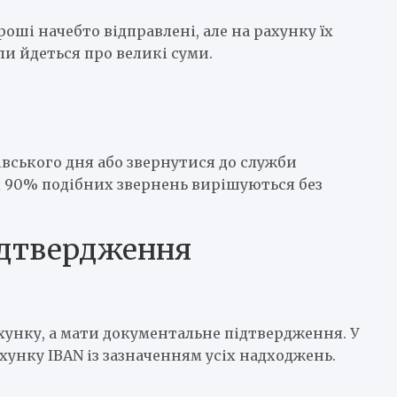
оші начебто відправлені, але на рахунку їх
и йдеться про великі суми.
івського дня або звернутися до служби
д 90% подібних звернень вирішуються без
ідтвердження
хунку, а мати документальне підтвердження. У
унку IBAN із зазначенням усіх надходжень.