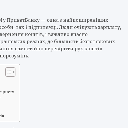
AN у ПриватБанку — одна з найпоширеніших
соби, так і підприємці. Люди очікують зарплату,
овернення коштів, і важливо вчасно
раїнських реаліях, де більшість безготівкових
уміння самостійно перевірити рух коштів
порозумінь.
тернету
т
ів