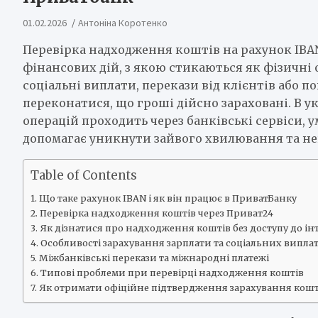
01.02.2026
Антоніна Коротенко
Перевірка надходження коштів на рахунок IB
фінансових дій, з якою стикаються як фізичні о
соціальні виплати, перекази від клієнтів або п
переконатися, що гроші дійсно зараховані. В ук
операцій проходить через банківські сервіси, 
допомагає уникнути зайвого хвилювання та не
Table of Contents
Що таке рахунок IBAN і як він працює в ПриватБанку
Перевірка надходження коштів через Приват24
Як дізнатися про надходження коштів без доступу до ін
Особливості зарахування зарплати та соціальних випла
Міжбанківські перекази та міжнародні платежі
Типові проблеми при перевірці надходження коштів
Як отримати офіційне підтвердження зарахування кошт