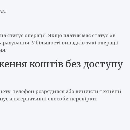
AN.
на статус операції. Якщо платіж має статус «в
арахування. У більшості випадків такі операції
ня.
ження коштів без доступу
рнету, телефон розрядився або виникли технічні
нує альтернативні способи перевірки.