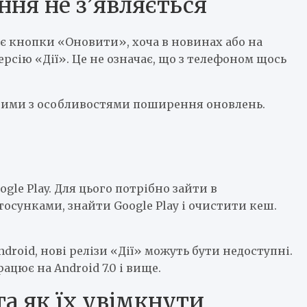
ня не з’являється
ає кнопки «Оновити», хоча в новинах або на
рсію «Дії». Це не означає, що з телефоном щось
ними з особливостями поширення оновлень.
le Play. Для цього потрібно зайти в
тосунками, знайти Google Play і очистити кеш.
droid, нові релізи «Дії» можуть бути недоступні.
цює на Android 7.0 і вище.
а як їх увімкнути