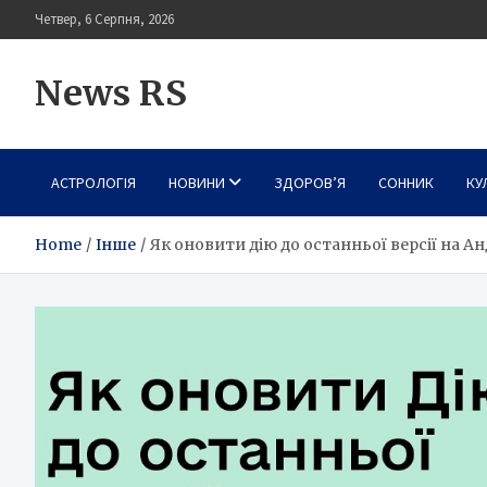
Skip
Четвер, 6 Серпня, 2026
to
content
News RS
АСТРОЛОГІЯ
НОВИНИ
ЗДОРОВ’Я
СОННИК
КУ
Home
Інше
Як оновити дію до останньої версії на А