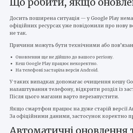
Що робити, якщо оновлен
Досить поширена ситуація — у Google Play нем
офіційних ресурсах уже повідомили про нову ве
не так.
Причини можуть бути технічними або пов’яза
Оновлення ще не дійшло до вашого регіону.
Кеш Google Play працює некоректно.
На телефоні застаріла версія Android.
У таких випадках допомагає очищення кешу Goog
налаштування телефону, відкрити розділ із зас
Після цього магазин варто перезапустити.
Якщо смартфон працює на дуже старій версії An
За офіційними даними, застосунок коректно пра
Автоматичні оновлення т