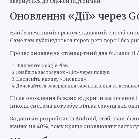
звернутися до служби підтримки.
Оновлення «Дії» через Go
Найбезпечніший і рекомендований спосіб оновл
Саме там публікуються перевірені версії без риз
Процес оновлення стандартний для більшості A
Відкрийте Google Play.
Знайдіть застосунок «Дія» через пошук.
Натисніть кнопку «Оновити».
Дочекайтеся завершення завантаження та встанов
Після оновлення бажано відкрити застосунок і 
Інколи система потребує кілька секунд для опти
За даними розробників Android, стабільне з’є
майже на 40%, тому краще оновлювати застосун