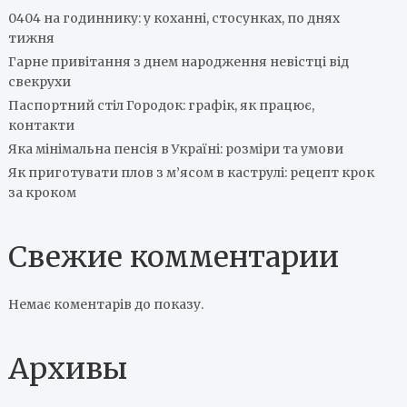
0404 на годиннику: у коханні, стосунках, по днях
тижня
Гарне привітання з днем народження невістці від
свекрухи
Паспортний стіл Городок: графік, як працює,
контакти
Яка мінімальна пенсія в Україні: розміри та умови
Як приготувати плов з м’ясом в каструлі: рецепт крок
за кроком
Свежие комментарии
Немає коментарів до показу.
Архивы