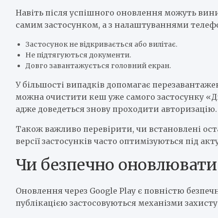
Навіть після успішного оновлення можуть вини
самим застосунком, а з налаштуваннями телеф
Застосунок не відкривається або вилітає.
Не підтягуються документи.
Довго завантажується головний екран.
У більшості випадків допомагає перезавантаж
можна очистити кеш уже самого застосунку «Ді
адже доведеться знову проходити авторизацію.
Також важливо перевірити, чи встановлені ост
версії застосунків часто оптимізуються під акту
Чи безпечно оновлювати
Оновлення через Google Play є повністю безпечн
публікацією застосовуються механізми захисту