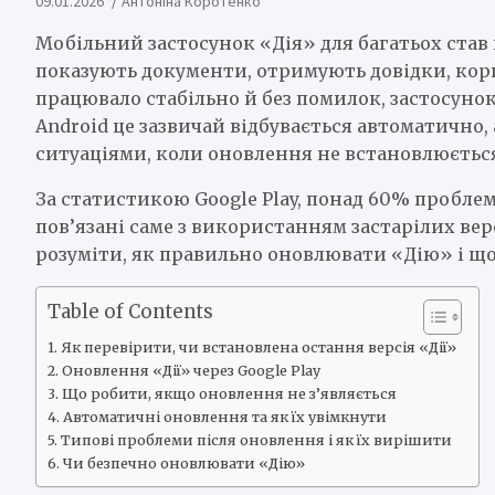
09.01.2026
Антоніна Коротенко
Мобільний застосунок «Дія» для багатьох ста
показують документи, отримують довідки, ко
працювало стабільно й без помилок, застосунок
Android це зазвичай відбувається автоматично,
ситуаціями, коли оновлення не встановлюється 
За статистикою Google Play, понад 60% проблем
пов’язані саме з використанням застарілих верс
розуміти, як правильно оновлювати «Дію» і що
Table of Contents
Як перевірити, чи встановлена остання версія «Дії»
Оновлення «Дії» через Google Play
Що робити, якщо оновлення не з’являється
Автоматичні оновлення та як їх увімкнути
Типові проблеми після оновлення і як їх вирішити
Чи безпечно оновлювати «Дію»