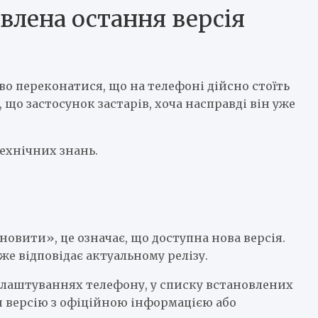
влена остання версія
о переконатися, що на телефоні дійсно стоїть
 що застосунок застарів, хоча насправді він уже
технічних знань.
овити», це означає, що доступна нова версія.
е відповідає актуальному релізу.
алаштуваннях телефону, у списку встановлених
ти версію з офіційною інформацією або