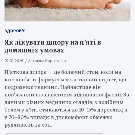
ЗДОРОВ'Я
Як лікувати шпору на п’яті в
домашніх умовах
02.01.2026
Антоніна Коротенко
П’яткова шпора — це болючий стан, коли на
кістці п’яти формується кістковий виріст, що
подразнює тканини. Найчастіше він
пов’язаний із запаленням підошовної фасції. За
даними різних медичних оглядів, з подібним
болем у п’яті стикаються до 10–15% дорослих, а
у 70–80% випадків дискомфорт обмежує
рухливість та сон.