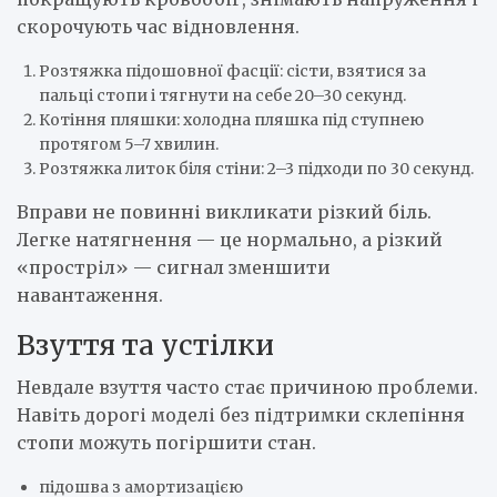
скорочують час відновлення.
Розтяжка підошовної фасції: сісти, взятися за
пальці стопи і тягнути на себе 20–30 секунд.
Котіння пляшки: холодна пляшка під ступнею
протягом 5–7 хвилин.
Розтяжка литок біля стіни: 2–3 підходи по 30 секунд.
Вправи не повинні викликати різкий біль.
Легке натягнення — це нормально, а різкий
«простріл» — сигнал зменшити
навантаження.
Взуття та устілки
Невдале взуття часто стає причиною проблеми.
Навіть дорогі моделі без підтримки склепіння
стопи можуть погіршити стан.
підошва з амортизацією