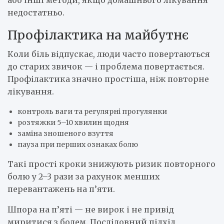
або інші методи, якщо домашнього лікування
недостатньо.
Профілактика на майбутнє
Коли біль відпускає, люди часто повертаються
до старих звичок — і проблема повертається.
Профілактика значно простіша, ніж повторне
лікування.
контроль ваги та регулярні прогулянки
розтяжки 5–10 хвилин щодня
заміна зношеного взуття
пауза при перших ознаках болю
Такі прості кроки знижують ризик повторного
болю у 2–3 рази за рахунок менших
перевантажень на п’яти.
Шпора на п’яті — не вирок і не привід
миритися з болем. Послідовний підхід,