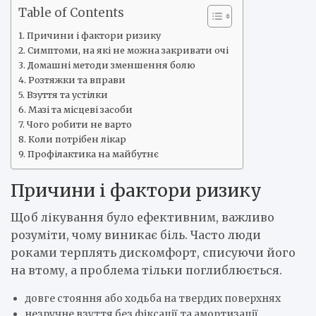
Table of Contents
Причини і фактори ризику
Симптоми, на які не можна закривати очі
Домашні методи зменшення болю
Розтяжки та вправи
Взуття та устілки
Мазі та місцеві засоби
Чого робити не варто
Коли потрібен лікар
Профілактика на майбутнє
Причини і фактори ризику
Щоб лікування було ефективним, важливо
розуміти, чому виникає біль. Часто люди
роками терплять дискомфорт, списуючи його
на втому, а проблема тільки поглиблюється.
довге стояння або ходьба на твердих поверхнях
незручне взуття без фіксації та амортизації