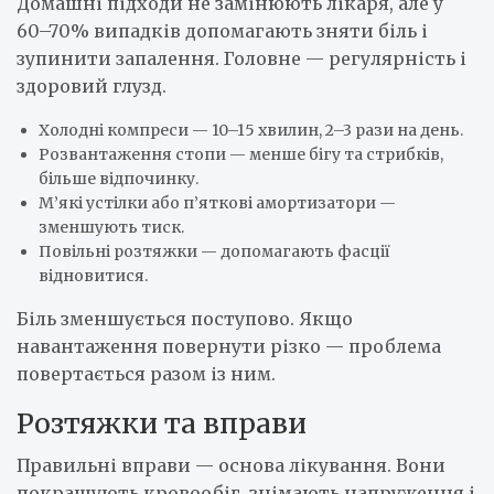
Домашні підходи не замінюють лікаря, але у
60–70% випадків допомагають зняти біль і
зупинити запалення. Головне — регулярність і
здоровий глузд.
Холодні компреси — 10–15 хвилин, 2–3 рази на день.
Розвантаження стопи — менше бігу та стрибків,
більше відпочинку.
М’які устілки або п’яткові амортизатори —
зменшують тиск.
Повільні розтяжки — допомагають фасції
відновитися.
Біль зменшується поступово. Якщо
навантаження повернути різко — проблема
повертається разом із ним.
Розтяжки та вправи
Правильні вправи — основа лікування. Вони
покращують кровообіг, знімають напруження і