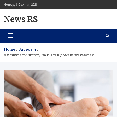
Skip
Четвер, 6 Серпня, 2026
to
content
News RS
Home
Здоров'я
Як лікувати шпору на п’яті в домашніх умовах