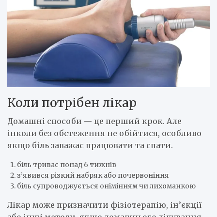
Коли потрібен лікар
Домашні способи — це перший крок. Але
інколи без обстеження не обійтися, особливо
якщо біль заважає працювати та спати.
біль триває понад 6 тижнів
з’явився різкий набряк або почервоніння
біль супроводжується онімінням чи лихоманкою
Лікар може призначити фізіотерапію, ін’єкції