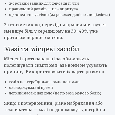
жорсткий задник для фіксації п’яти
правильний розмір — не «впритул»
ортопедичні устілки (за рекомендацією спеціаліста)
За статистикою, перехід на правильне взуття
зменшує біль у середньому на 30–40% уже
протягом першого місяця.
Мазі та місцеві засоби
Місцеві протизапальні засоби можуть
полегшувати симптоми, але вони не усувають
причину. Використовувати їх варто розумно.
гелі з нестероїдними компонентами
охолоджувальні креми
легкий масаж навколо (не по зоні різкого болю)
Якщо є почервоніння, різке набрякання або
температура — мазі не допоможуть, потрібна