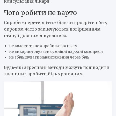
консультація лікаря.
Чого робити не варто
Спроби «перетерпіти» біль чи прогріти п’яту
окропом часто закінчуються погіршенням
стану і довшим лікуванням.
не колоти та не «пробивати» п’яту
не використовувати сумнівні народні компреси
не збільшувати навантаження через біль
Будь-які агресивні методи можуть пошкодити
тканини і зробити біль хронічним.