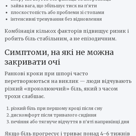
зайва вага, що збільшує тиск на п’яти
плоскостопість або проблеми зі стопами
інтенсивні тренування без відновлення
Комбінація кількох факторів підвищує ризик і
робить біль стабільним, а не епізодичним.
Симптоми, на які не можна
закривати очі
Ранкові кроки при шпорі часто
перетворюються на виклик — люди відчувають
різкий «проколюючий» біль, який з часом
трохи слабшає.
різкий біль при першому кроці після сну
дискомфорт після тривалого сидіння
печіння або тягнуче відчуття в п’яті наприкінці дня
Якщо біль прогресує і триває понад 4–6 тижнів