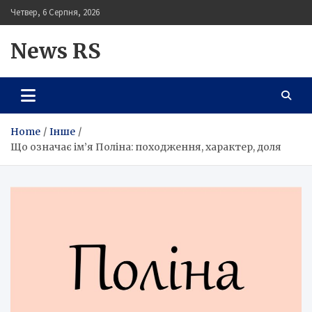
Skip
Четвер, 6 Серпня, 2026
to
content
News RS
Home
Інше
Що означає ім’я Поліна: походження, характер, доля