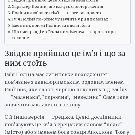
Звідки прийшло це ім’я і що за ним стоїть
Характер Поліни: що кажуть спостереження
Поліна в любові та сім’ї — не все так просто
Ім’я Поліна по-різному звучить у різних мовах
Іменини, відомі Поліни та цікаві збіги
Що насправді стоїть за цим іменем — коротко про
головне
Звідки прийшло це ім’я і що за
ним стоїть
Ім’я Поліна має латинське походження і
пов’язане з давньоримським родовим іменем
Paulinus, яке своєю чергою походить від Paulus
— “маленька”, “скромна”, “невелика”. Саме таке
значення закладено в основу.
Є й інша версія — грецька. Деякі дослідники
пов’язують це ім’я з грецьким словом “поліс”
(місто) або з іменем бога сонця Аполлона. Тож у