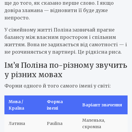
ще до того, як сказано перше слово. І якщо
довіра зламана — відновити її буде дуже
непросто.
У сімейному житті Поліна зазвичай прагне
балансу між власним простором і спільним
життям. Вона не задихається від самотності — і
не розчиняється у партнері. Це рідкісна риса.
Ім’я Поліна по-різному звучить
у різних мовах
Форми одного й того самого імені у світі:
Мова /
Форма
Варіант значення
Країна
імені
Маленька,
Латина
Paulina
скромна