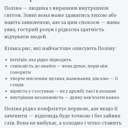
Поліна — людина з виразним внутрішнім
світом. Зовні вона може здаватись тихою або
навіть замкненою, але за цим спокоєм — жива
уява, гострий розум і рідкісна здатність
відчувати людей.
Кілька рис, які найчастіше описують Поліну:
інтуїція, яка рідко підводить
схильність до аналізу — вона думає, перш ніж
говорити
творче мислення: музика, малювання, письмо — її
стихія
вірність у стосунках — як у дружбі, так і в коханні
внутрішня незалежність — думку нав’язати важко
Поліна рідко конфліктує першою, але якщо її
зачепити — відповідь буде точною і без зайвих
слів. Вона не вибухає, а холодно і чітко ставить