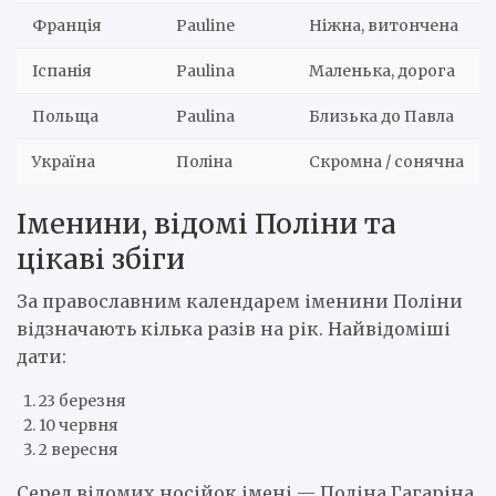
Франція
Pauline
Ніжна, витончена
Іспанія
Paulina
Маленька, дорога
Польща
Paulina
Близька до Павла
Україна
Поліна
Скромна / сонячна
Іменини, відомі Поліни та
цікаві збіги
За православним календарем іменини Поліни
відзначають кілька разів на рік. Найвідоміші
дати:
23 березня
10 червня
2 вересня
Серед відомих носійок імені — Поліна Гагаріна