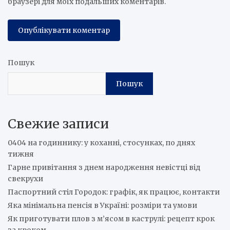
браузері для моїх подальших коментарів.
Пошук
Пошук
Свежие записи
0404 на годиннику: у коханні, стосунках, по днях
тижня
Гарне привітання з днем народження невістці від
свекрухи
Паспортний стіл Городок: графік, як працює, контакти
Яка мінімальна пенсія в Україні: розміри та умови
Як приготувати плов з м’ясом в каструлі: рецепт крок
за кроком