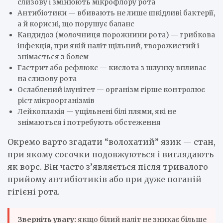
слизову і змінюють мікрофлору рота
Антибіотики — вбивають не лише шкідливі бактерії,
а й корисні, що порушує баланс
Кандидоз (молочниця порожнини рота) — грибкова
інфекція, при якій наліт щільний, творожистий і
знімається з болем
Гастрит або рефлюкс — кислота з шлунку впливає
на слизову рота
Ослаблений імунітет — організм гірше контролює
ріст мікроорганізмів
Лейкоплакія — ущільнені білі плями, які не
знімаються і потребують обстеження
Окремо варто згадати “волохатий” язик — стан,
при якому сосочки подовжуються і виглядають
як ворс. Він часто з’являється після тривалого
прийому антибіотиків або при дуже поганій
гігієні рота.
Зверніть увагу:
якщо білий наліт не зникає більше