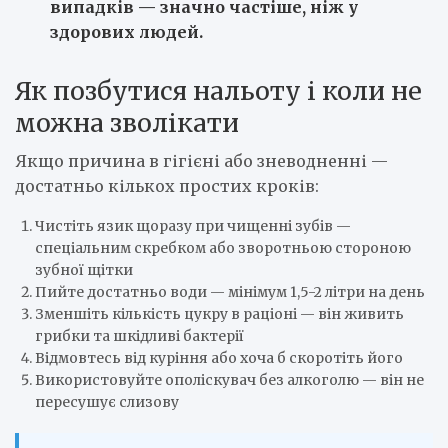
випадків — значно частіше, ніж у
здорових людей.
Як позбутися нальоту і коли не
можна зволікати
Якщо причина в гігієні або зневодненні —
достатньо кількох простих кроків:
Чистіть язик щоразу при чищенні зубів —
спеціальним скребком або зворотньою стороною
зубної щітки
Пийте достатньо води — мінімум 1,5-2 літри на день
Зменшіть кількість цукру в раціоні — він живить
грибки та шкідливі бактерії
Відмовтесь від куріння або хоча б скоротіть його
Використовуйте ополіскувач без алкоголю — він не
пересушує слизову