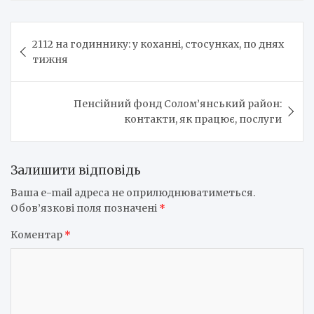
Навігація
2112 на годиннику: у коханні, стосунках, по днях
записів
тижня
Пенсійний фонд Солом’янський район:
контакти, як працює, послуги
Залишити відповідь
Ваша e-mail адреса не оприлюднюватиметься.
Обов’язкові поля позначені
*
Коментар
*