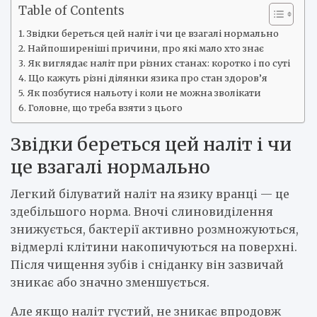
Table of Contents
Звідки береться цей наліт і чи це взагалі нормально
Найпоширеніші причини, про які мало хто знає
Як виглядає наліт при різних станах: коротко і по суті
Що кажуть різні ділянки язика про стан здоров’я
Як позбутися нальоту і коли не можна зволікати
Головне, що треба взяти з цього
Звідки береться цей наліт і чи
це взагалі нормально
Легкий білуватий наліт на язику вранці — це
здебільшого норма. Вночі слиновиділення
знижується, бактерії активно розмножуються,
відмерлі клітини накопичуються на поверхні.
Після чищення зубів і сніданку він зазвичай
зникає або значно зменшується.
Але якщо наліт густий, не зникає впродовж