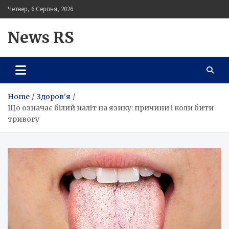
Skip
Четвер, 6 Серпня, 2026
to
content
News RS
Home
Здоров'я
Що означає білий наліт на язику: причини і коли бити
тривогу