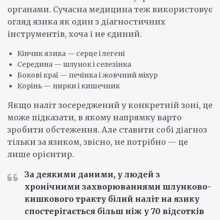
органами. Сучасна медицина теж використовує
огляд язика як один з діагностичних
інструментів, хоча і не єдиний.
Кінчик язика — серце і легені
Середина — шлунок і селезінка
Бокові краї — печінка і жовчний міхур
Корінь — нирки і кишечник
Якщо наліт зосереджений у конкретній зоні, це
може підказати, в якому напрямку варто
зробити обстеження. Але ставити собі діагноз
тільки за язиком, звісно, не потрібно — це
лише орієнтир.
За деякими даними, у людей з
хронічними захворюваннями шлунково-
кишкового тракту білий наліт на язику
спостерігається більш ніж у 70 відсотків