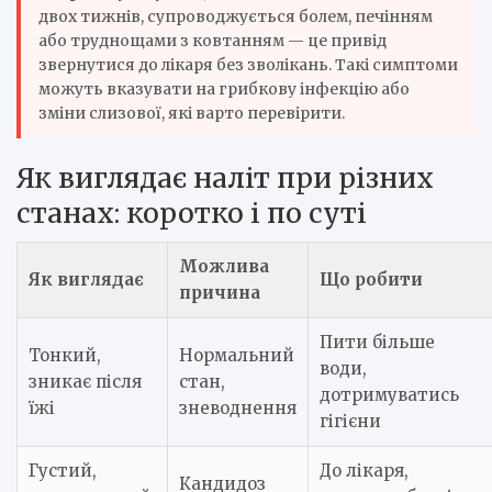
двох тижнів, супроводжується болем, печінням
або труднощами з ковтанням — це привід
звернутися до лікаря без зволікань. Такі симптоми
можуть вказувати на грибкову інфекцію або
зміни слизової, які варто перевірити.
Як виглядає наліт при різних
станах: коротко і по суті
Можлива
Як виглядає
Що робити
причина
Пити більше
Тонкий,
Нормальний
води,
зникає після
стан,
дотримуватись
їжі
зневоднення
гігієни
Густий,
До лікаря,
Кандидоз