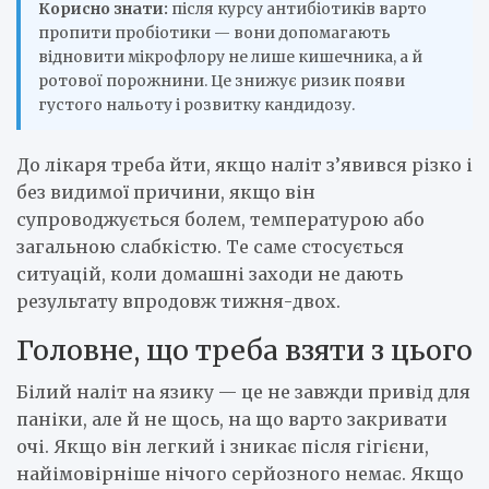
Корисно знати:
після курсу антибіотиків варто
пропити пробіотики — вони допомагають
відновити мікрофлору не лише кишечника, а й
ротової порожнини. Це знижує ризик появи
густого нальоту і розвитку кандидозу.
До лікаря треба йти, якщо наліт з’явився різко і
без видимої причини, якщо він
супроводжується болем, температурою або
загальною слабкістю. Те саме стосується
ситуацій, коли домашні заходи не дають
результату впродовж тижня-двох.
Головне, що треба взяти з цього
Білий наліт на язику — це не завжди привід для
паніки, але й не щось, на що варто закривати
очі. Якщо він легкий і зникає після гігієни,
найімовірніше нічого серйозного немає. Якщо