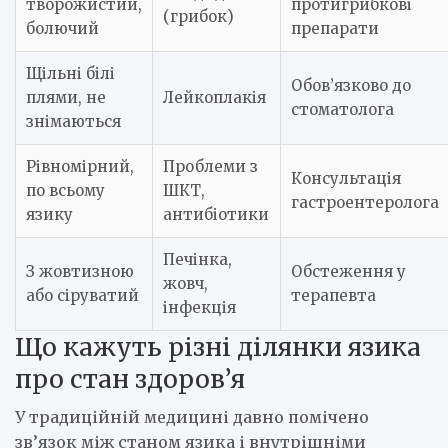
творожистий,
протигрибкові
(грибок)
болючий
препарати
Щільні білі
Обов’язково до
плями, не
Лейкоплакія
стоматолога
знімаються
Рівномірний,
Проблеми з
Консультація
по всьому
ШКТ,
гастроентеролога
язику
антибіотики
Печінка,
З жовтизною
Обстеження у
жовч,
або сіруватий
терапевта
інфекція
Що кажуть різні ділянки язика
про стан здоров’я
У традиційній медицині давно помічено
зв’язок між станом язика і внутрішніми