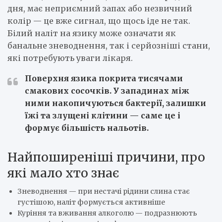
дня, має неприємний запах або незвичний
колір — це вже сигнал, що щось іде не так.
Білий наліт на язику може означати як
банальне зневоднення, так і серйозніші стани,
які потребують уваги лікаря.
Поверхня язика покрита тисячами
смакових сосочків. У западинах між
ними накопичуються бактерії, залишки
їжі та злущені клітини — саме це і
формує більшість нальотів.
Найпоширеніші причини, про
які мало хто знає
Зневоднення — при нестачі рідини слина стає
густішою, наліт формується активніше
Куріння та вживання алкоголю — подразнюють