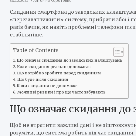
30.12.2025
Антоніна Коротенко
Скидання смартфона до заводських налаштуван
«перезавантажити» систему, прибрати збої і п
разів бачив, як навіть проблемні телефони п
стабільніше.
Table of Contents
Що означає скидання до заводських налаштувань
Коли скидання реально допомагає
Що потрібно зробити перед скиданням
Що буде після скидання
Коли скидання не допоможе
Можливі ризики і про що часто забувають
Що означає скидання до
Щоб не втратити важливі дані і не зіштовхну
розуміти, що система робить під час скидання.