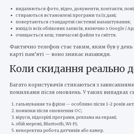
видаляються фото, відео, документи, контакти, пов
стираються встановлені програми та їх дані;
повертаються стандартні системні налаштування;
вихід із всіх облікових записів, включно з Google / App
очищається кеш, тимчасові файли та сміття.
Фактично телефон стає таким, яким був у день 
карті пам’яті — воно зникає назавжди.
Коли скидання реально 
Багато користувачів стикаються з зависанням
помилками після оновлень. У таких випадках с
гальмування та фрізи — особливо після 1–2 років а
помилки після оновлення ОС;
віруси, підозрілі програми, реклама на екрані;
збій мережі, Bluetooth, Wi-Fi;
некоректна робота датчиків або камер.