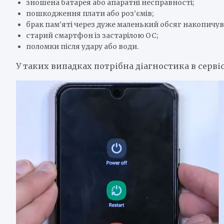
зношена батарея або апаратні несправності;
пошкодження плати або роз’ємів;
брак пам’яті через дуже маленький обсяг накопичув
старий смартфон із застарілою ОС;
поломки після удару або води.
У таких випадках потрібна діагностика в сервіс