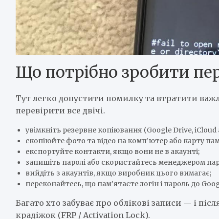
Що потрібно зробити пе
Тут легко допустити помилку та втратити важли
перевірити все двічі.
увімкніть резервне копіювання (Google Drive, iCloud 
скопіюйте фото та відео на комп’ютер або карту пам’
експортуйте контакти, якщо вони не в акаунті;
запишіть паролі або скористайтесь менеджером пар
вийдіть з акаунтів, якщо виробник цього вимагає;
переконайтесь, що пам’ятаєте логін і пароль до Google
Багато хто забуває про облікові записи — і піс
крадіжок (FRP / Activation Lock).