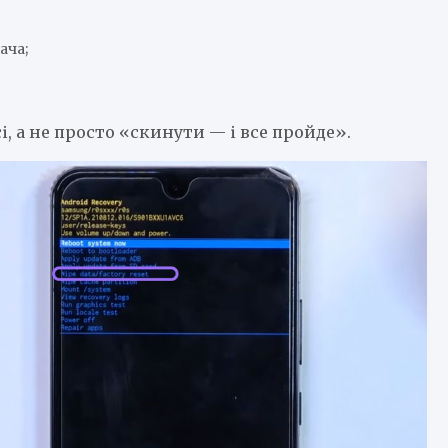
ача;
і, а не просто «скинути — і все пройде».