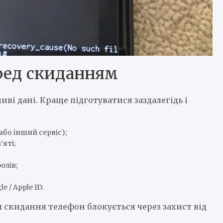
ред скиданням
ві дані. Краще підготуватися заздалегідь і
або інший сервіс);
яті;
олів;
 / Apple ID.
ля скидання телефон блокується через захист від