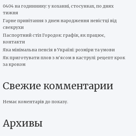
0404 на годиннику: у коханні, стосунках, по днях
тижня
Гарне привітання з днем народження невістці від
свекрухи
Паспортний стіл Городок: графік, як працює,
контакти
Яка мінімальна пенсія в Україні: розміри та умови
Як приготувати плов з м’ясом в каструлі: рецепт крок
за кроком
Свежие комментарии
Немає коментарів до показу.
Архивы