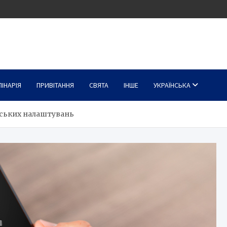
ЛІНАРІЯ
ПРИВІТАННЯ
СВЯТА
ІНШЕ
УКРАЇНСЬКА
дських налаштувань