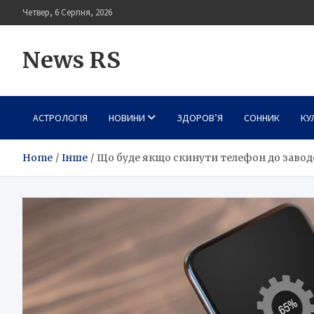
Skip
Четвер, 6 Серпня, 2026
to
content
News RS
АСТРОЛОГІЯ
НОВИНИ
ЗДОРОВ’Я
СОННИК
КУ
Home
Інше
Що буде якщо скинути телефон до заво