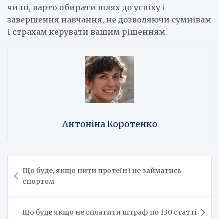
чи ні, варто обирати шлях до успіху і
завершення навчання, не дозволяючи сумнівам
і страхам керувати вашим рішенням.
Антоніна Коротенко
Навігація
Що буде, якщо пити протеїн і не займатись
записів
спортом
Що буде якщо не сплатити штраф по 130 статті