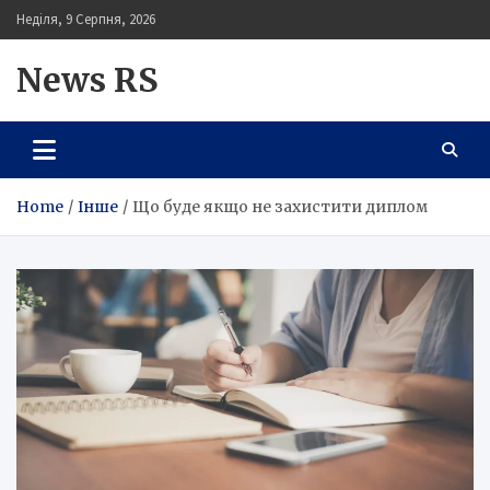
Skip
Неділя, 9 Серпня, 2026
to
content
News RS
Home
Інше
Що буде якщо не захистити диплом