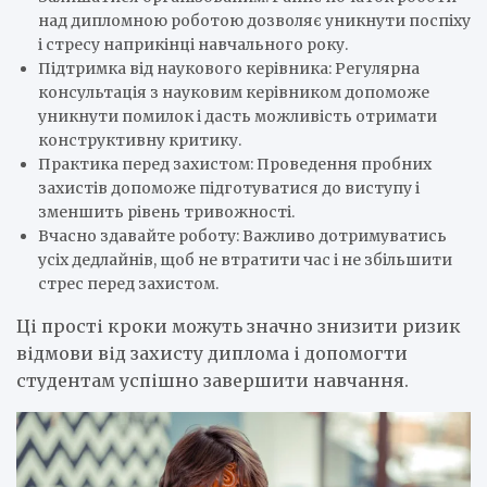
над дипломною роботою дозволяє уникнути поспіху
і стресу наприкінці навчального року.
Підтримка від наукового керівника: Регулярна
консультація з науковим керівником допоможе
уникнути помилок і дасть можливість отримати
конструктивну критику.
Практика перед захистом: Проведення пробних
захистів допоможе підготуватися до виступу і
зменшить рівень тривожності.
Вчасно здавайте роботу: Важливо дотримуватись
усіх дедлайнів, щоб не втратити час і не збільшити
стрес перед захистом.
Ці прості кроки можуть значно знизити ризик
відмови від захисту диплома і допомогти
студентам успішно завершити навчання.