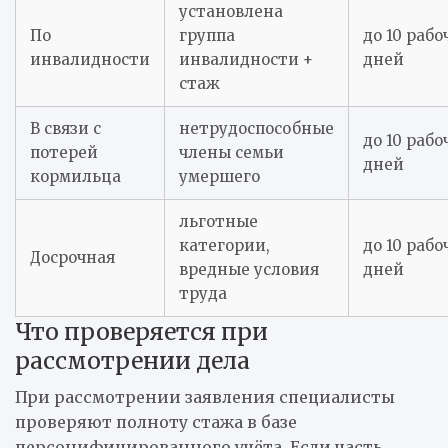
установлена
По
группа
до 10 рабо
инвалидности
инвалидности +
дней
стаж
В связи с
нетрудоспособные
до 10 рабо
потерей
члены семьи
дней
кормильца
умершего
льготные
категории,
до 10 рабо
Досрочная
вредные условия
дней
труда
Что проверяется при
рассмотрении дела
При рассмотрении заявления специалисты
проверяют полноту стажа в базе
персонифицированного учёта. Если часть