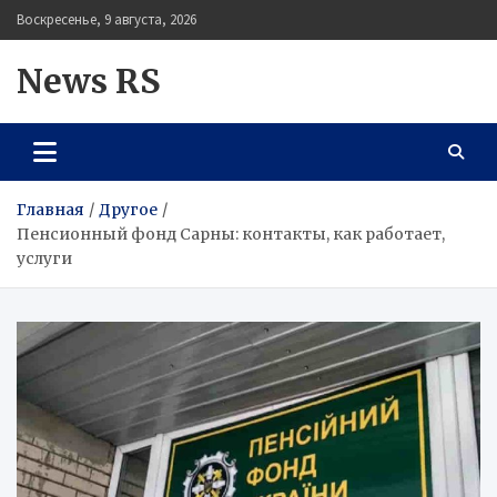
Перейти
Воскресенье, 9 августа, 2026
к
содержимому
News RS
Главная
Другое
Пенсионный фонд Сарны: контакты, как работает,
услуги