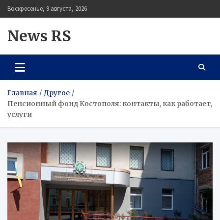
Перейти
Воскресенье, 9 августа, 2026
к
содержимому
News RS
Главная
Другое
Пенсионный фонд Костополя: контакты, как работает,
услуги