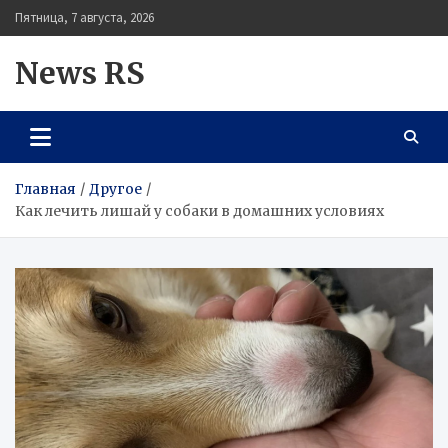
Перейти
Пятница, 7 августа, 2026
к
содержимому
News RS
Главная
Другое
Как лечить лишай у собаки в домашних условиях