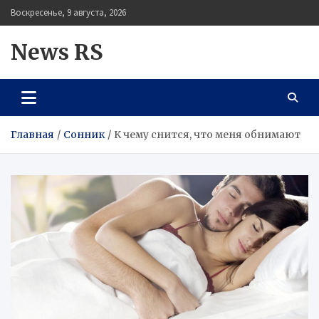
Перейти
Воскресенье, 9 августа, 2026
к
содержимому
News RS
Главная
Сонник
К чему снится, что меня обнимают