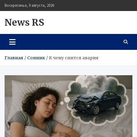
Перейти
Воскресенье, 9 августа, 2026
к
содержимому
News RS
Главная
Сонник
К чему снится авария