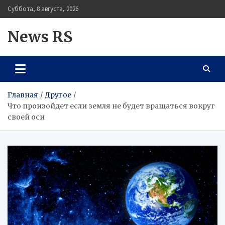
Перейти
Суббота, 8 августа, 2026
к
содержимому
News RS
Главная
Другое
Что произойдет если земля не будет вращаться вокруг
своей оси