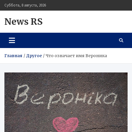
Перейти
Суббота, 8 августа, 2026
к
содержимому
News RS
Главная
Другое
Что означает имя Вероника