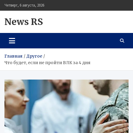
Перейти
Четверг, 6 августа, 2026
к
содержимому
News RS
Главная
Другое
Что будет, если не пройти ВЛК за 4 дня