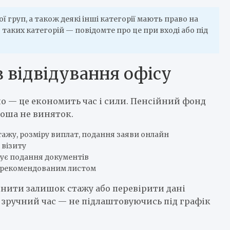
ї груп, а також деякі інші категорії мають право на
таких категорій — повідомте про це при вході або під
 відвідування офісу
 — це економить час і сили. Пенсійний фонд
ноша не виняток.
тажу, розміру виплат, подання заяви онлайн
 візиту
ує подання документів
и рекомендованим листом
чнити залишок стажу або перевірити дані
 зручний час — не підлаштовуючись під графік