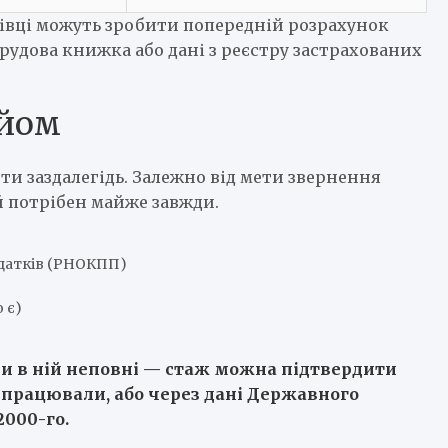
хівці можуть зробити попередній розрахунок
трудова книжка або дані з реєстру застрахованих
ийом
нти заздалегідь. Залежно від мети звернення
ий потрібен майже завжди.
одатків (РНОКПП)
 є)
и в ній неповні — стаж можна підтвердити
и працювали, або через дані Державного
2000-го.