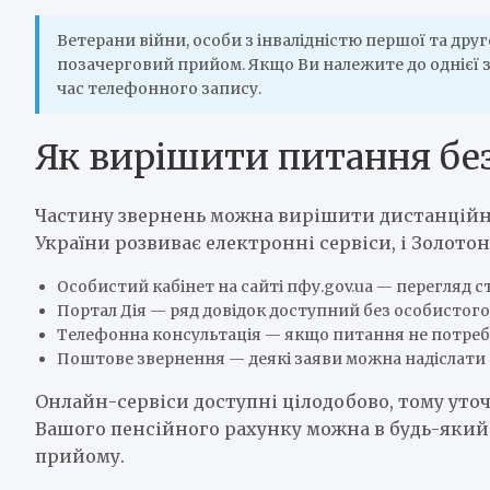
Ветерани війни, особи з інвалідністю першої та друго
позачерговий прийом. Якщо Ви належите до однієї з 
час телефонного запису.
Як вирішити питання без
Частину звернень можна вирішити дистанційно
України розвиває електронні сервіси, і Золото
Особистий кабінет на сайті пфу.gov.ua — перегляд с
Портал Дія — ряд довідок доступний без особистого
Телефонна консультація — якщо питання не потреб
Поштове звернення — деякі заяви можна надіслат
Онлайн-сервіси доступні цілодобово, тому уто
Вашого пенсійного рахунку можна в будь-який
прийому.