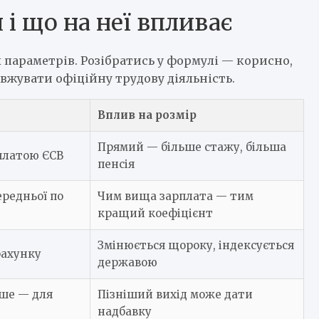
 і що на неї впливає
х параметрів. Розібратись у формулі — корисно,
овжувати офіційну трудову діяльність.
Вплив на розмір
Прямий — більше стажу, більша
сплатою ЄСВ
пенсія
ередньої по
Чим вища зарплата — тим
кращий коефіцієнт
Змінюється щороку, індексується
рахунку
державою
іше — для
Пізніший вихід може дати
надбавку