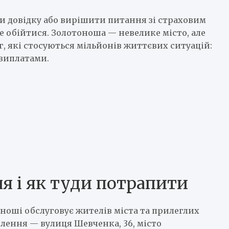
 довідку або вирішити питання зі страховим
е обійтися. Золотоноша — невелике місто, але
г, які стосуються мільйонів життєвих ситуацій:
 виплатами.
ня і як туди потрапити
ноші обслуговує жителів міста та прилеглих
ілення — вулиця Шевченка, 36, місто