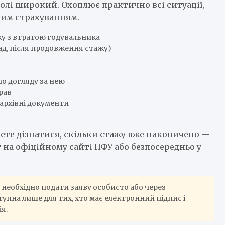
волі широкий. Охоплює практично всі ситуації,
ьним страхуванням.
язку з втратою годувальника
лад, після продовження стажу)
о догляду за нею
рав
архівні документи
чете дізнатися, скільки стажу вже накопичено —
 на офіційному сайті ПФУ або безпосередньо у
необхідно подати заяву особисто або через
пна лише для тих, хто має електронний підпис і
я.