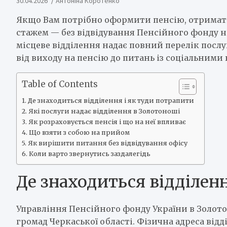
30.04.2026
Антоніна Коротенко
Якщо Вам потрібно оформити пенсію, отримати
стажем — без відвідування Пенсійного фонду н
місцеве відділення надає повний перелік послу
від виходу на пенсію до питань із соціальними
Table of Contents
Де знаходиться відділення і як туди потрапити
Які послуги надає відділення в Золотоноші
Як розраховується пенсія і що на неї впливає
Що взяти з собою на прийом
Як вирішити питання без відвідування офісу
Коли варто звернутись заздалегідь
Де знаходиться відділен
Управління Пенсійного фонду України в Золото
громад Черкаської області. Фізична адреса відд