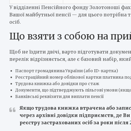
У відділенні Пенсійного фонду Золотоноші фа
Вашої майбутньої пенсії — для цього потрібна 
осіб.
Що взяти з собою на пр
Щоб не їздити двічі, варто підготувати докуме
перелік відрізняється, але є базовий набір, як
Паспорт громадянина України (або ID-картка)
Реєстраційний номер облікової картки платника п
Трудова книжка або довідки про стаж
Документи, що підтверджують пільгові умови (якщо
Банківські реквізити для виплати пенсії
Якщо трудова книжка втрачена або запис
через архівні довідки підприємств, де В
реєстру застрахованих осіб за роки після 