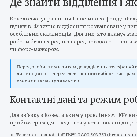
Де знайти відділення і як
Ковельське управління Пенсійного фонду обсл
пунктів. Фізично відділення розташоване у цент
особливих складнощів. Для тих, хто планує віз
роботи безпосередньо перед поїздкою — вони м
чи форс-мажором.
Перед особистим візитом до відділення телефонуйт
дистанційно — через електронний кабінет застрахов
економить час і уникає черг.
Контактні дані та режим ро
Для зв’язку з Ковельським управлінням ПФУ в
прийом громадян ведеться у встановлені дні, 
Телефон гарячої лінії ПФУ: 0 800 503 753 (безкоштов