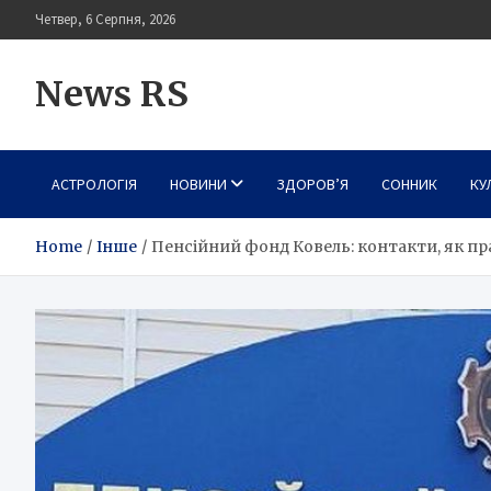
Skip
Четвер, 6 Серпня, 2026
to
content
News RS
АСТРОЛОГІЯ
НОВИНИ
ЗДОРОВ’Я
СОННИК
КУ
Home
Інше
Пенсійний фонд Ковель: контакти, як пр