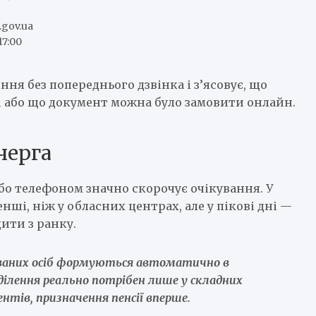
.gov.ua
17:00
ня без попереднього дзвінка і з’ясовує, що
і або що документ можна було замовити онлайн.
черга
бо телефоном значно скорочує очікування. У
ші, ніж у обласних центрах, але у пікові дні —
ити з ранку.
хованих осіб формуються автоматично в
ділення реально потрібен лише у складних
нтів, призначення пенсії вперше.