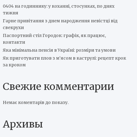
0404 на годиннику: у коханні, стосунках, по днях
тижня
Гарне привітання з днем народження невістці від
свекрухи
Паспортний стіл Городок: графік, як працює,
контакти
Яка мінімальна пенсія в Україні: розміри та умови
Як приготувати плов з м’ясом в каструлі: рецепт крок
за кроком
Свежие комментарии
Немає коментарів до показу.
Архивы