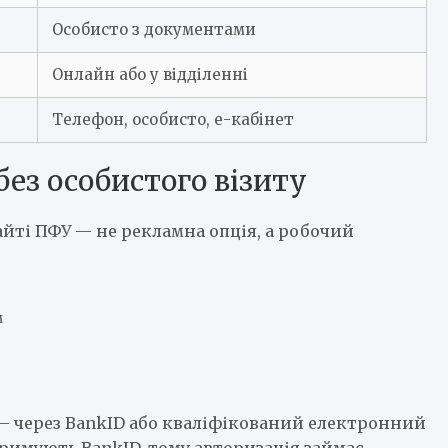
Особисто з документами
Онлайн або у відділенні
Телефон, особисто, е-кабінет
ез особистого візиту
айті ПФУ — не рекламна опція, а робочий
м
 — через BankID або кваліфікований електронний
тримують BankID, тому авторизація займає