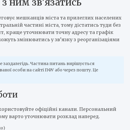
 з ним зв’язатись
уговує мешканців міста та прилеглих населених
ральній частині міста, тому дістатись туди без
ит, краще уточнювати точну адресу та графік
ожуть змінюватись у зв’язку з реорганізаціями
е заздалегідь. Частина питань вирішується
аної особи на сайті ПФУ або через пошту. Це
боти
икористовуйте офіційні канали. Персональний
тому варто уточнювати розклад наперед.
но)