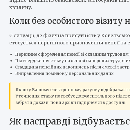
хвилину.
Коли без особистого візиту 
Є ситуації, де фізична присутність у Ковельськ
стосується первинного призначення пенсії та 
Первинне оформлення пенсії зі складним трудовим 
Підтвердження стажу на основі паперових трудови
Спадщина пенсійних накопичень після смерті застр
Виправлення помилок у персональних даних
Якщо у Вашому електронному рахунку відображаєтьс
Уточнення стажу потребує документального підтвер
зібрати докази, поки архіви підприємств доступні.
Як насправді відбуваєтьс