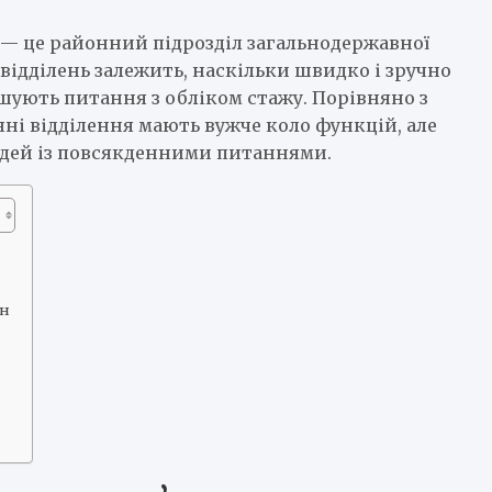
 — це районний підрозділ загальнодержавної
відділень залежить, наскільки швидко і зручно
шують питання з обліком стажу. Порівняно з
ні відділення мають вужче коло функцій, але
юдей із повсякденними питаннями.
йн