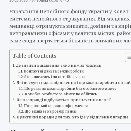
16.05.2026
Антоніна Коротенко
Управління Пенсійного фонду України у Ковелі
системи пенсійного страхування. Від місцевих 
мешканці отримують виплати, довідки та вирі
центральними офісами у великих містах, район
саме сюди звертається більшість звичайних л
Table of Contents
Де знайти відділення і як з ним зв’язатись
Контактні дані та режим роботи
Як записатись і чи потрібна черга
Які послуги надає відділення і що можна зробити онла
Що реально можна зробити без особистого візиту
Коли без особистого візиту не обійтись
Як насправді відбувається призначення пенсії
Покроковий порядок оформлення
Що впливає на розмір пенсії
Практичні поради для тих, хто іде у відділення вперше