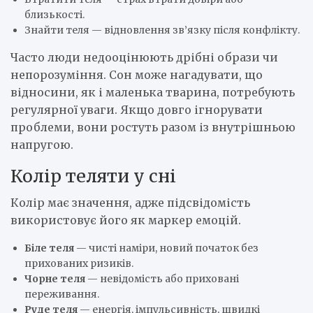
близькості.
Знайти теля — відновлення зв’язку після конфлікту.
Часто люди недооцінюють дрібні образи чи
непорозуміння. Сон може нагадувати, що
відносини, як і маленька тварина, потребують
регулярної уваги. Якщо довго ігнорувати
проблеми, вони ростуть разом із внутрішньою
напругою.
Колір теляти у сні
Колір має значення, адже підсвідомість
використовує його як маркер емоцій.
Біле теля
— чисті наміри, новий початок без
прихованих ризиків.
Чорне теля
— невідомість або приховані
переживання.
Руде теля
— енергія, імпульсивність, швидкі