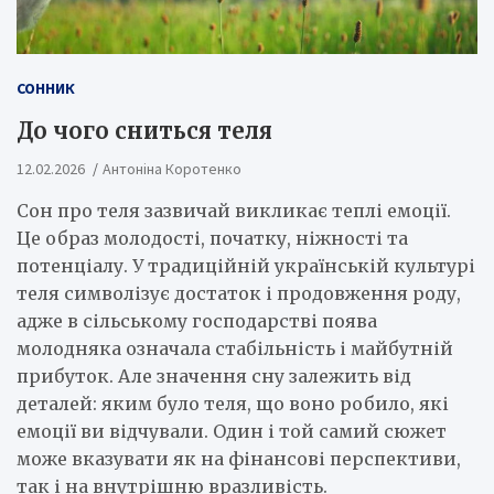
СОННИК
До чого сниться теля
12.02.2026
Антоніна Коротенко
Сон про теля зазвичай викликає теплі емоції.
Це образ молодості, початку, ніжності та
потенціалу. У традиційній українській культурі
теля символізує достаток і продовження роду,
адже в сільському господарстві поява
молодняка означала стабільність і майбутній
прибуток. Але значення сну залежить від
деталей: яким було теля, що воно робило, які
емоції ви відчували. Один і той самий сюжет
може вказувати як на фінансові перспективи,
так і на внутрішню вразливість.