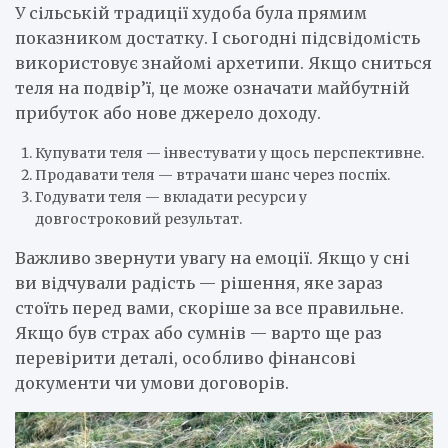
У сільській традиції худоба була прямим
показником достатку. І сьогодні підсвідомість
використовує знайомі архетипи. Якщо сниться
теля на подвір’ї, це може означати майбутній
прибуток або нове джерело доходу.
Купувати теля — інвестувати у щось перспективне.
Продавати теля — втрачати шанс через поспіх.
Годувати теля — вкладати ресурси у
довгостроковий результат.
Важливо звернути увагу на емоції. Якщо у сні
ви відчували радість — рішення, яке зараз
стоїть перед вами, скоріше за все правильне.
Якщо був страх або сумнів — варто ще раз
перевірити деталі, особливо фінансові
документи чи умови договорів.