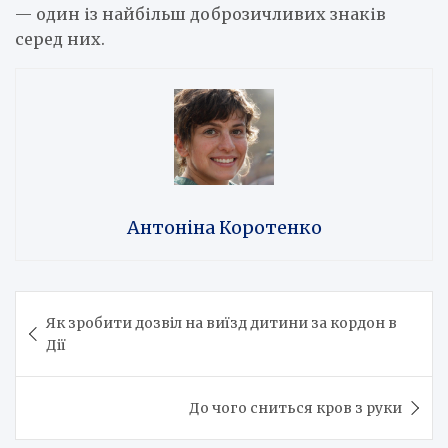
— один із найбільш доброзичливих знаків
серед них.
Антоніна Коротенко
Навігація
Як зробити дозвіл на виїзд дитини за кордон в
записів
Дії
До чого сниться кров з руки