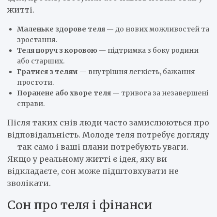
житті.
Маленьке здорове теля
— до нових можливостей та
зростання.
Теля поруч з коровою
— підтримка з боку родини
або старших.
Гратися з телям
— внутрішня легкість, бажання
простоти.
Поранене або хворе теля
— тривога за незавершені
справи.
Після таких снів люди часто замислюються про
відповідальність. Молоде теля потребує догляду
— так само і ваші плани потребують уваги.
Якщо у реальному житті є ідея, яку ви
відкладаєте, сон може підштовхувати не
зволікати.
Сон про теля і фінанси