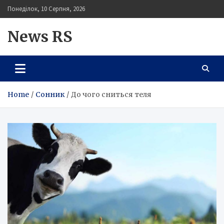
Skip
Понеділок, 10 Серпня, 2026
to
content
News RS
Home
Сонник
До чого сниться теля