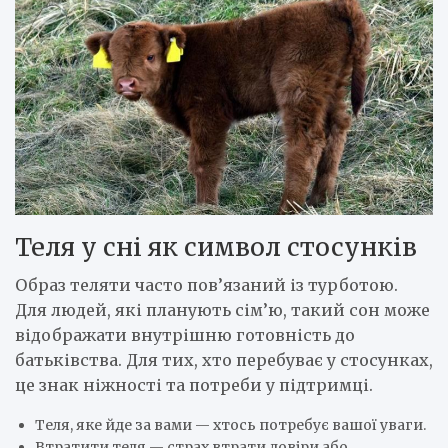
Теля у сні як символ стосунків
Образ теляти часто пов’язаний із турботою.
Для людей, які планують сім’ю, такий сон може
відображати внутрішню готовність до
батьківства. Для тих, хто перебуває у стосунках,
це знак ніжності та потреби у підтримці.
Теля, яке йде за вами — хтось потребує вашої уваги.
Втратити теля — страх втрати довіри або