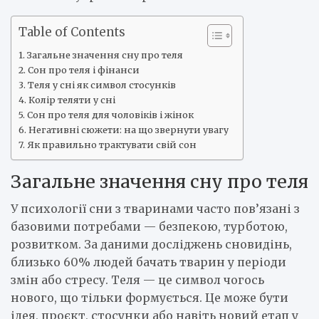
Table of Contents
Загальне значення сну про теля
Сон про теля і фінанси
Теля у сні як символ стосунків
Колір теляти у сні
Сон про теля для чоловіків і жінок
Негативні сюжети: на що звернути увагу
Як правильно трактувати свій сон
Загальне значення сну про теля
У психології сни з тваринами часто пов’язані з
базовими потребами — безпекою, турботою,
розвитком. За даними досліджень сновидінь,
близько 60% людей бачать тварин у періоди
змін або стресу. Теля — це символ чогось
нового, що тільки формується. Це може бути
ідея, проєкт, стосунки або навіть новий етап у