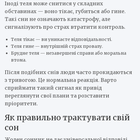
Іноді теля може снитися у складних
обставинах — воно тікає, губиться або гине.
Такі сни не означають катастрофу, але
сигналізують про страх втратити контроль.
Теля тікає — ви уникаєте відповідальності.
Теля гине — внутрішній страх провалу.
Брудне теля — незавершені справи або моральна
втома.
Після подібних снів люди часто прокидаються
з тривогою. Це нормальна реакція. Варто
сприймати такий сигнал як привід
переглянути свої плани та розставити
пріоритети.
Як правильно трактувати свій
сон
Жоден сонник не дає універсальної відповіді.