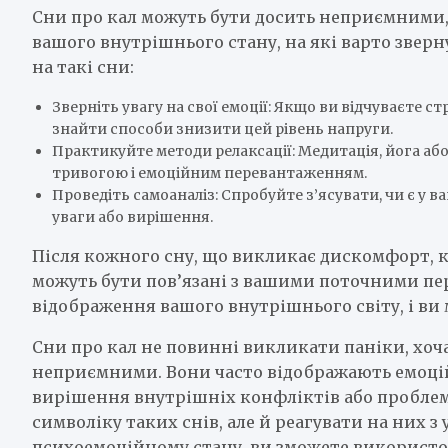
Сни про кал можуть бути досить неприємними,
вашого внутрішнього стану, на які варто зверну
на такі сни:
Зверніть увагу на свої емоції: Якщо ви відчуваєте с
знайти способи знизити цей рівень напруги.
Практикуйте методи релаксації: Медитація, йога а
тривогою і емоційним перевантаженням.
Проведіть самоаналіз: Спробуйте з’ясувати, чи є у 
уваги або вирішення.
Після кожного сну, що викликає дискомфорт, 
можуть бути пов’язані з вашими поточними пе
відображення вашого внутрішнього світу, і ви 
Сни про кал не повинні викликати паніки, хоч
неприємними. Вони часто відображають емоцій
вирішення внутрішніх конфліктів або проблем 
символіку таких снів, але й реагувати на них 
психоемоційному стану, ви зможете використов