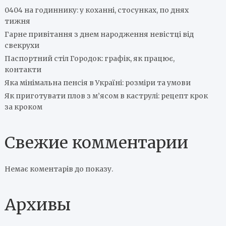
0404 на годиннику: у коханні, стосунках, по днях
тижня
Гарне привітання з днем народження невістці від
свекрухи
Паспортний стіл Городок: графік, як працює,
контакти
Яка мінімальна пенсія в Україні: розміри та умови
Як приготувати плов з м’ясом в каструлі: рецепт крок
за кроком
Свежие комментарии
Немає коментарів до показу.
Архивы