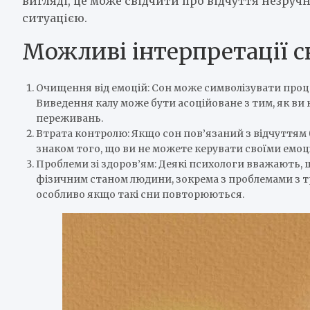
вигляді, це може свідчити про відчуття незруч
ситуацією.
Можливі інтерпретації сн
Очищення від емоцій: Сон може символізувати проц
Виведення калу може бути асоційоване з тим, як ви 
переживань.
Втрата контролю: Якщо сон пов’язаний з відчуттям 
знаком того, що ви не можете керувати своїми емоц
Проблеми зі здоров’ям: Деякі психологи вважають, 
фізичним станом людини, зокрема з проблемами з т
особливо якщо такі сни повторюються.