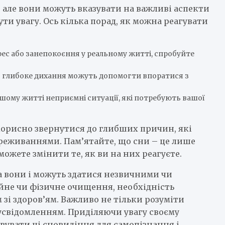
 але вони можуть вказувати на важливі аспекти
ти увагу. Ось кілька порад, як можна реагувати
трес або занепокоєння у реальному житті, спробуйте
бо глибоке дихання можуть допомогти впоратися з
вашому житті неприємні ситуації, які потребують вашої
корисно звернутися до глибших причин, які
реживаннями. Пам’ятайте, що сни – це лише
можете змінити те, як ви на них реагуєте.
а вони і можуть здатися незвичними чи
не чи фізичне очищення, необхідність
зі здоров’ям. Важливо не тільки розуміти
з усвідомленням. Приділяючи увагу своєму
увати ці сновидіння для самопізнання і