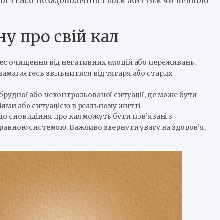
ності або незадоволення своїм життям чи певною
у про свій кал
ес очищення від негативних емоцій або переживань.
намагаєтесь звільнитися від тягаря або старих
брудної або неконтрольованої ситуації, це може бути
іями або ситуацією в реальному житті.
що сновидіння про кал можуть бути пов’язані з
равною системою. Важливо звернути увагу на здоров’я,