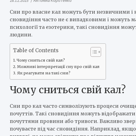
28.12.2025
Антоніна Коротенко
Сни про власне кал можуть бути незвичними і 
сновидіння часто не є випадковими і можуть м
психології та езотерики, такі сновидіння можу
людини.
Table of Contents
Чому сниться свій кал?
Можливі інтерпретації сну про свій кал
Як реагувати на такі сни?
Чому сниться свій кал?
Сни про кал часто символізують процеси очищ
почуттів. Такі сновидіння можуть відображати
почуттями провини або тривоги. Важливо зверну
почуваєте під час сновидіння. Наприклад, якщ