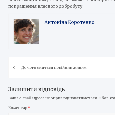
покращення власного добробуту.
Антоніна Коротенко
Навігація
До чого сниться покійник живим
записів
Залишити відповідь
Ваша e-mail адреса не оприлюднюватиметься.
Обов’яз
Коментар
*