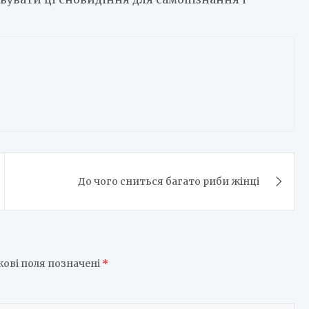
До чого сниться багато риби жінці
кові поля позначені
*