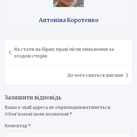
Антоніна Коротенко
Навігація
Як стати на біржу праці після звільнення за
записів
згодою сторін
До чого сняться цигани
Залишити відповідь
Ваша e-mail адреса не оприлюднюватиметься.
Обов’язкові поля позначені
*
Коментар
*