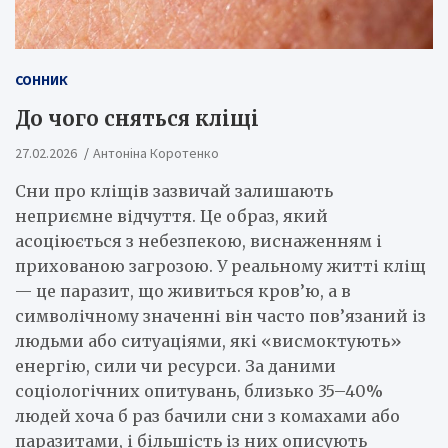
СОННИК
До чого сняться кліщі
27.02.2026
Антоніна Коротенко
Сни про кліщів зазвичай залишають
неприємне відчуття. Це образ, який
асоціюється з небезпекою, виснаженням і
прихованою загрозою. У реальному житті кліщ
— це паразит, що живиться кров’ю, а в
символічному значенні він часто пов’язаний із
людьми або ситуаціями, які «висмоктують»
енергію, сили чи ресурси. За даними
соціологічних опитувань, близько 35–40%
людей хоча б раз бачили сни з комахами або
паразитами, і більшість із них описують