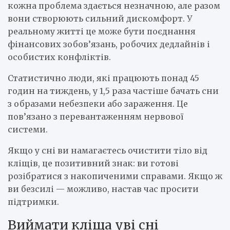
кожна проблема здається незначною, але разом
вони створюють сильний дискомфорт. У
реальному житті це може бути поєднання
фінансових зобов’язань, робочих дедлайнів і
особистих конфліктів.
Статистично люди, які працюють понад 45
годин на тиждень, у 1,5 раза частіше бачать сни
з образами небезпеки або зараження. Це
пов’язано з перевантаженням нервової
системи.
Якщо у сні ви намагаєтесь очистити тіло від
кліщів, це позитивний знак: ви готові
розібратися з накопиченими справами. Якщо ж
ви безсилі — можливо, настав час просити
підтримки.
Виймати кліща уві сні