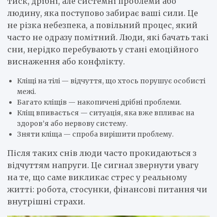
тиск, дрібні, але системні проблеми або
людину, яка поступово забирає ваші сили. Це
не різка небезпека, а повільний процес, який
часто не одразу помітний. Люди, які бачать такі
сни, нерідко перебувають у стані емоційного
виснаження або конфлікту.
Кліщі на тілі — відчуття, що хтось порушує особисті
межі.
Багато кліщів — накопичені дрібні проблеми.
Кліщ впивається — ситуація, яка вже впливає на
здоров’я або нервову систему.
Зняти кліща — спроба вирішити проблему.
Після таких снів люди часто прокидаються з
відчуттям напруги. Це сигнал звернути увагу
на те, що саме викликає стрес у реальному
житті: робота, стосунки, фінансові питання чи
внутрішні страхи.