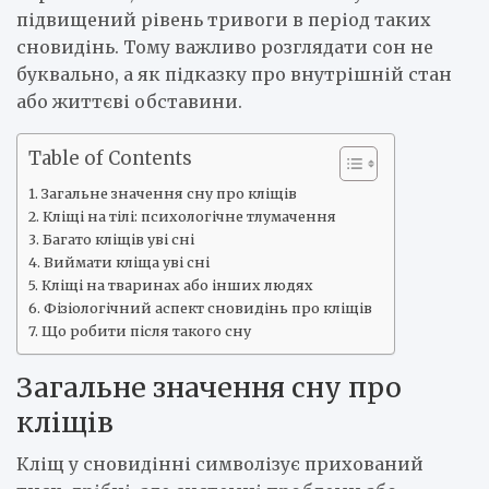
підвищений рівень тривоги в період таких
сновидінь. Тому важливо розглядати сон не
буквально, а як підказку про внутрішній стан
або життєві обставини.
Table of Contents
Загальне значення сну про кліщів
Кліщі на тілі: психологічне тлумачення
Багато кліщів уві сні
Виймати кліща уві сні
Кліщі на тваринах або інших людях
Фізіологічний аспект сновидінь про кліщів
Що робити після такого сну
Загальне значення сну про
кліщів
Кліщ у сновидінні символізує прихований