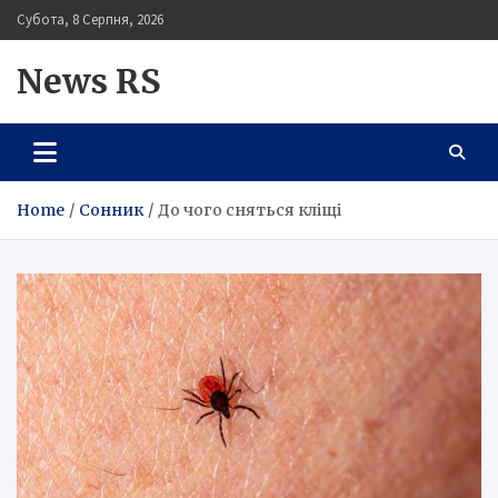
Skip
Субота, 8 Серпня, 2026
to
content
News RS
Home
Сонник
До чого сняться кліщі