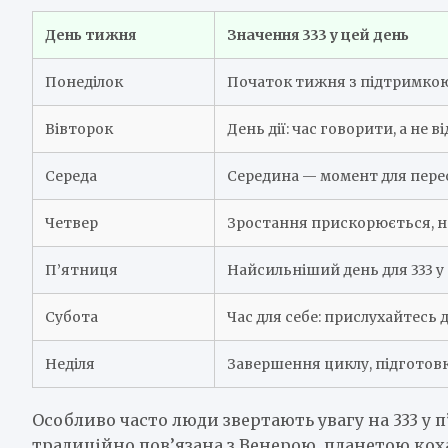
День тижня
Значення 333 у цей день
Понеділок
Початок тижня з підтримкою
Вівторок
День дії: час говорити, а не в
Середа
Середина — момент для пер
Четвер
Зростання прискорюється, не
П’ятниця
Найсильніший день для 333 у
Субота
Час для себе: прислухайтесь
Неділя
Завершення циклу, підготовк
Особливо часто люди звертають увагу на 333 у 
традиційно пов’язана з Венерою, планетою кох