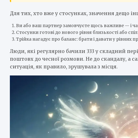
Для тих, хто вже у стосунках, значення дещо ін
Ви або ваш партнер замовчуєте щось важливе — і ча
Стосунки готові до нового рівня близькості або спі
Трійка нагадує про баланс: брати і давати у рівних п
Люди, які регулярно бачили 333 у складний пер
поштовх до чесної розмови. Не до скандалу, а са
ситуація, як правило, зрушувала з місця.