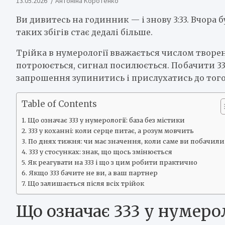
13.05.2026
Антоніна Коротенко
Ви дивитесь на годинник — і знову 3:33. Вчора б
таких збігів стає дедалі більше.
Трійка в нумерології вважається числом творен
потроюється, сигнал посилюється. Побачити 33
запрошення зупинитись і прислухатись до того,
Table of Contents
Що означає 333 у нумерології: база без містики
333 у коханні: коли серце питає, а розум мовчить
По днях тижня: чи має значення, коли саме ви побачили 
333 у стосунках: знак, що щось змінюється
Як реагувати на 333 і що з цим робити практично
Якщо 333 бачите не ви, а ваш партнер
Що залишається після всіх трійок
Що означає 333 у нумерол