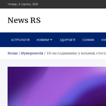
Skip
Четвер, 6 Серпня, 2026
to
content
News RS
АСТРОЛОГІЯ
НОВИНИ
ЗДОРОВ’Я
СОННИК
КУ
Home
Нумерологія
333 на годиннику: у коханні, сто