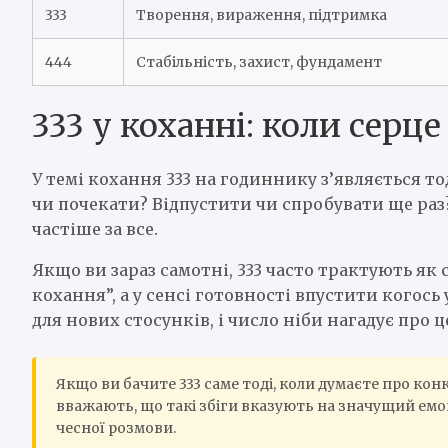
333
Творення, вираження, підтримка
444
Стабільність, захист, фундамент
333 у коханні: коли серц
У темі кохання 333 на годиннику з’являється то
чи почекати? Відпустити чи спробувати ще раз?
частіше за все.
Якщо ви зараз самотні, 333 часто трактують як с
кохання”, а у сенсі готовності впустити когос
для нових стосунків, і число ніби нагадує про ц
Якщо ви бачите 333 саме тоді, коли думаєте про ко
вважають, що такі збіги вказують на значущий емоц
чесної розмови.