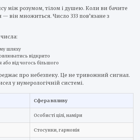
нсу між розумом, тілом і душею. Коли ви бачите
 — він множиться. Число 333 пов’язане з
 числа:
ому шляху
ловлюватись відкрито
 або від чогось більшого
ереджає про небезпеку. Це не тривожний сигнал.
сел у нумерологічній системі.
Сфера впливу
Особисті цілі, наміри
Стосунки, гармонія