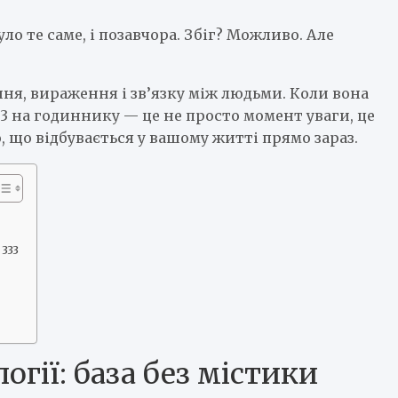
уло те саме, і позавчора. Збіг? Можливо. Але
ня, вираження і зв’язку між людьми. Коли вона
3 на годиннику — це не просто момент уваги, це
 що відбувається у вашому житті прямо зараз.
333
огії: база без містики