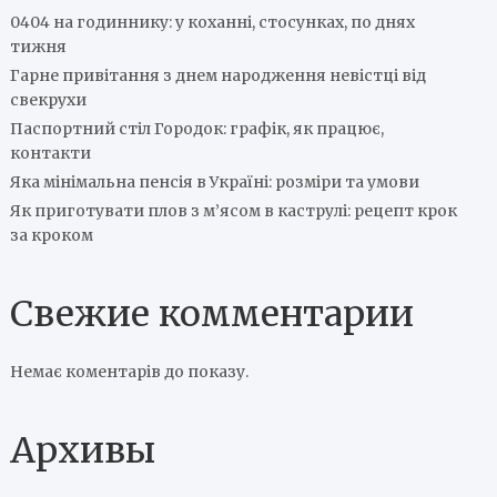
0404 на годиннику: у коханні, стосунках, по днях
тижня
Гарне привітання з днем народження невістці від
свекрухи
Паспортний стіл Городок: графік, як працює,
контакти
Яка мінімальна пенсія в Україні: розміри та умови
Як приготувати плов з м’ясом в каструлі: рецепт крок
за кроком
Свежие комментарии
Немає коментарів до показу.
Архивы