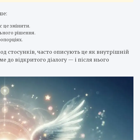
ше:
с це змінити.
льного рішення.
ропорціях.
іод стосунків, часто описують це як внутрішній
ме до відкритого діалогу — і після нього