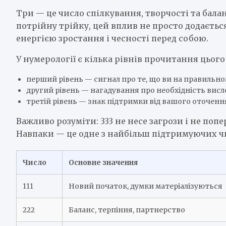
Три — це число спілкування, творчості та бала
потрійну трійку, цей вплив не просто додається
енергією зростання і чесності перед собою.
У нумерології є кілька рівнів прочитання цього
перший рівень — сигнал про те, що ви на правильн
другий рівень — нагадування про необхідність вис
третій рівень — знак підтримки від вашого оточення
Важливо розуміти: 333 не несе загрози і не поп
Навпаки — це одне з найбільш підтримуючих чи
Число
Основне значення
111
Новий початок, думки матеріалізуються
222
Баланс, терпіння, партнерство