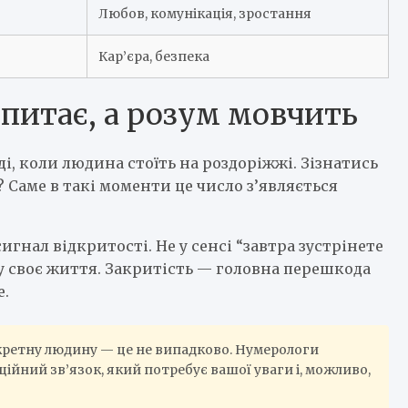
Любов, комунікація, зростання
Кар’єра, безпека
е питає, а розум мовчить
ді, коли людина стоїть на роздоріжжі. Зізнатись
 Саме в такі моменти це число з’являється
игнал відкритості. Не у сенсі “завтра зустрінете
ь у своє життя. Закритість — головна перешкода
е.
нкретну людину — це не випадково. Нумерологи
ійний зв’язок, який потребує вашої уваги і, можливо,