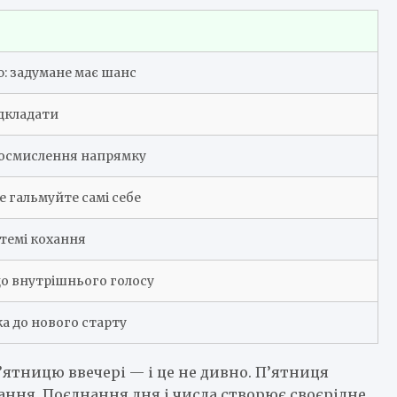
: задумане має шанс
ідкладати
еосмислення напрямку
 гальмуйте самі себе
 темі кохання
 до внутрішнього голосу
а до нового старту
п’ятницю ввечері — і це не дивно. П’ятниця
ання. Поєднання дня і числа створює своєрідне