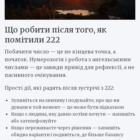
Що робити після того, як
помітили 222
Побачити число — це не кінцева точка, а
початок. Нумерологія і робота з ангельськими
числами — це завжди привід для рефлексії, а не
пасивного очікування.
Прості дії, які радять після зустрічі з 222:
Зупиніться на хвилину і подумайте, про що ви
думали в той момент — це може бути підказкою
Якщо є людина, яку давно хотіли почути — напишіть
або зателефонуйте
Якщо переживаєте через рішення — запишіть
обидва варіанти і подивіться, де більше балансу