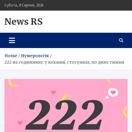
Skip
Субота, 8 Серпня, 2026
to
content
News RS
Home
Нумерологія
222 на годиннику: у коханні, стосунках, по днях тижня