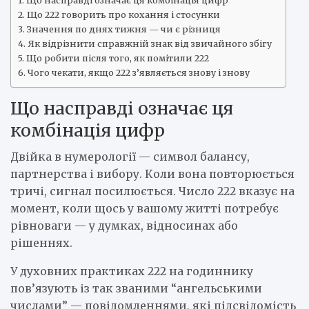
Що насправді означає ця комбінація цифр
Що 222 говорить про кохання і стосунки
Значення по днях тижня — чи є різниця
Як відрізнити справжній знак від звичайного збігу
Що робити після того, як помітили 222
Чого чекати, якщо 222 з’являється знову і знову
Що насправді означає ця
комбінація цифр
Двійка в нумерології — символ балансу,
партнерства і вибору. Коли вона повторюється
тричі, сигнал посилюється. Число 222 вказує на
момент, коли щось у вашому житті потребує
рівноваги — у думках, відносинах або
рішеннях.
У духовних практиках 222 на годиннику
пов’язують із так званими “ангельськими
числами” — повідомленнями, які підсвідомість