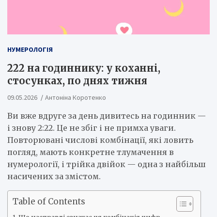
НУМЕРОЛОГІЯ
222 на годиннику: у коханні,
стосунках, по днях тижня
09.05.2026
Антоніна Коротенко
Ви вже вдруге за день дивитесь на годинник —
і знову 2:22. Це не збіг і не примха уваги.
Повторювані числові комбінації, які ловить
погляд, мають конкретне тлумачення в
нумерології, і трійка двійок — одна з найбільш
насичених за змістом.
Table of Contents