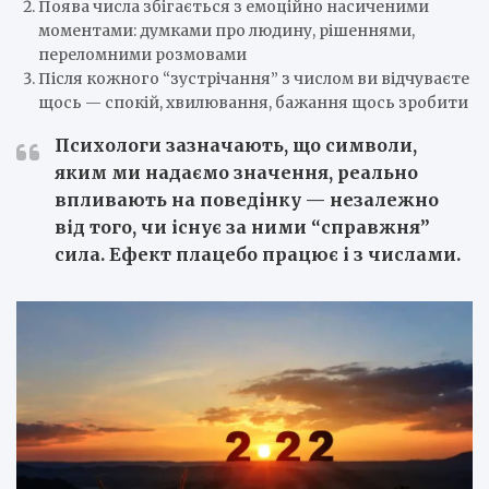
Поява числа збігається з емоційно насиченими
моментами: думками про людину, рішеннями,
переломними розмовами
Після кожного “зустрічання” з числом ви відчуваєте
щось — спокій, хвилювання, бажання щось зробити
Психологи зазначають, що символи,
яким ми надаємо значення, реально
впливають на поведінку — незалежно
від того, чи існує за ними “справжня”
сила. Ефект плацебо працює і з числами.