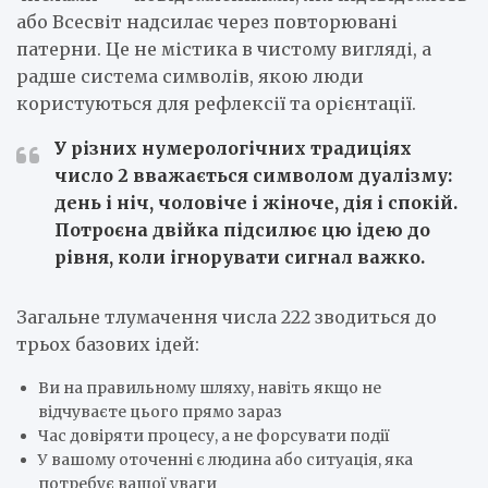
або Всесвіт надсилає через повторювані
патерни. Це не містика в чистому вигляді, а
радше система символів, якою люди
користуються для рефлексії та орієнтації.
У різних нумерологічних традиціях
число 2 вважається символом дуалізму:
день і ніч, чоловіче і жіноче, дія і спокій.
Потроєна двійка підсилює цю ідею до
рівня, коли ігнорувати сигнал важко.
Загальне тлумачення числа 222 зводиться до
трьох базових ідей:
Ви на правильному шляху, навіть якщо не
відчуваєте цього прямо зараз
Час довіряти процесу, а не форсувати події
У вашому оточенні є людина або ситуація, яка
потребує вашої уваги