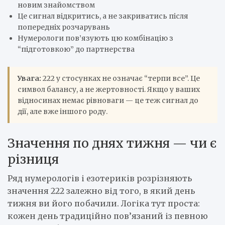
новим знайомством
Це сигнал відкритись, а не закриватись після
попередніх розчарувань
Нумерологи пов’язують цю комбінацію з
“підготовкою” до партнерства
Увага:
222 у стосунках не означає “терпи все”. Це
символ балансу, а не жертовності. Якщо у ваших
відносинах немає рівноваги — це теж сигнал до
дії, але вже іншого роду.
Значення по днях тижня — чи є
різниця
Ряд нумерологів і езотериків розрізняють
значення 222 залежно від того, в який день
тижня ви його побачили. Логіка тут проста:
кожен день традиційно пов’язаний із певною