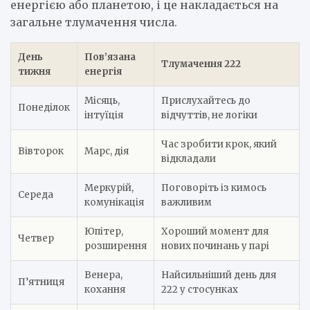
енергією або планетою, і це накладається на
загальне тлумачення числа.
День
Пов’язана
Тлумачення 222
тижня
енергія
Місяць,
Прислухайтесь до
Понеділок
інтуїція
відчуттів, не логіки
Час зробити крок, який
Вівторок
Марс, дія
відкладали
Меркурій,
Поговоріть із кимось
Середа
комунікація
важливим
Юпітер,
Хороший момент для
Четвер
розширення
нових починань у парі
Венера,
Найсильніший день для
П’ятниця
кохання
222 у стосунках