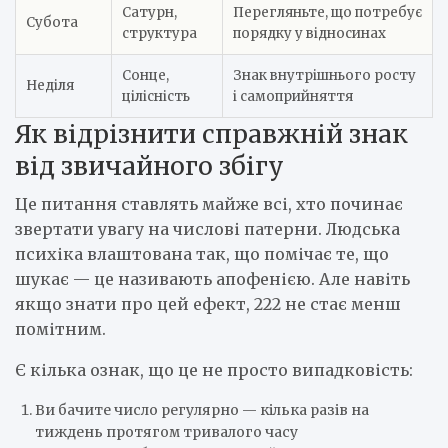
Сатурн,
Перегляньте, що потребує
Субота
структура
порядку у відносинах
Сонце,
Знак внутрішнього росту
Неділя
цілісність
і самоприйняття
Як відрізнити справжній знак
від звичайного збігу
Це питання ставлять майже всі, хто починає
звертати увагу на числові патерни. Людська
психіка влаштована так, що помічає те, що
шукає — це називають апофенією. Але навіть
якщо знати про цей ефект, 222 не стає менш
помітним.
Є кілька ознак, що це не просто випадковість:
Ви бачите число регулярно — кілька разів на
тиждень протягом тривалого часу