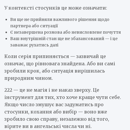
У контексті стосунків це може означати:
Ви ще не прийняли важливого рішення щодо
партнера або ситуації
Є незавершена розмова або невисловлене почуття
Ваш внутрішній стан ще не збалансований — і це
заважає рухатись далі
Коли серія припиняється — зазвичай це
означає, що рівновага знайдена. Або ви самі
зробили крок, або ситуація вирішилась
природним чином.
222 — це не магія і не наказ зверху. Це
інструмент для тих, хто хоче краще чути себе.
Якщо число змушує вас задуматись про
стосунки, кохання або вибір — воно вже
зробило свою справу, незалежно від того,
вірите ви в ангельські числа чи ні.